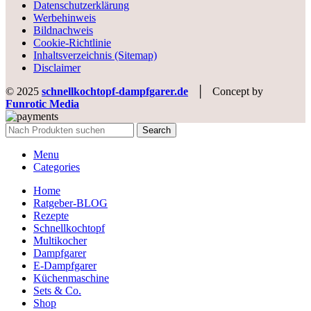
Datenschutzerklärung
Werbehinweis
Bildnachweis
Cookie-Richtlinie
Inhaltsverzeichnis (Sitemap)
Disclaimer
© 2025
schnellkochtopf-dampfgarer.de
│ Concept by
Funrotic Media
Search
Menu
Categories
Home
Ratgeber-BLOG
Rezepte
Schnellkochtopf
Multikocher
Dampfgarer
E-Dampfgarer
Küchenmaschine
Sets & Co.
Shop