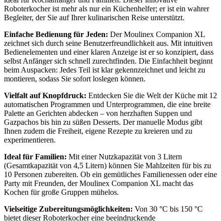
Roboterkocher ist mehr als nur ein Küchenhelfer; er ist ein wahrer
Begleiter, der Sie auf Ihrer kulinarischen Reise unterstützt.
Einfache Bedienung für Jeden:
Der Moulinex Companion XL
zeichnet sich durch seine Benutzerfreundlichkeit aus. Mit intuitiven
Bedienelementen und einer klaren Anzeige ist er so konzipiert, dass
selbst Anfänger sich schnell zurechtfinden. Die Einfachheit beginnt
beim Auspacken: Jedes Teil ist klar gekennzeichnet und leicht zu
montieren, sodass Sie sofort loslegen können.
Vielfalt auf Knopfdruck:
Entdecken Sie die Welt der Küche mit 12
automatischen Programmen und Unterprogrammen, die eine breite
Palette an Gerichten abdecken – von herzhaften Suppen und
Gazpachos bis hin zu süßen Desserts. Der manuelle Modus gibt
Ihnen zudem die Freiheit, eigene Rezepte zu kreieren und zu
experimentieren.
Ideal für Familien:
Mit einer Nutzkapazität von 3 Litern
(Gesamtkapazität von 4,5 Litern) können Sie Mahlzeiten für bis zu
10 Personen zubereiten. Ob ein gemütliches Familienessen oder eine
Party mit Freunden, der Moulinex Companion XL macht das
Kochen für große Gruppen mühelos.
Vielseitige Zubereitungsmöglichkeiten:
Von 30 °C bis 150 °C
bietet dieser Roboterkocher eine beeindruckende