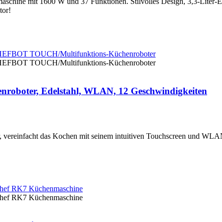
chine mit 1600 W und 37 Funktionen. Stilvolles Design, 3,3-Liter-E
tor!
oter, Edelstahl, WLAN, 12 Geschwindigkeiten
einfacht das Kochen mit seinem intuitiven Touchscreen und WLAN. 