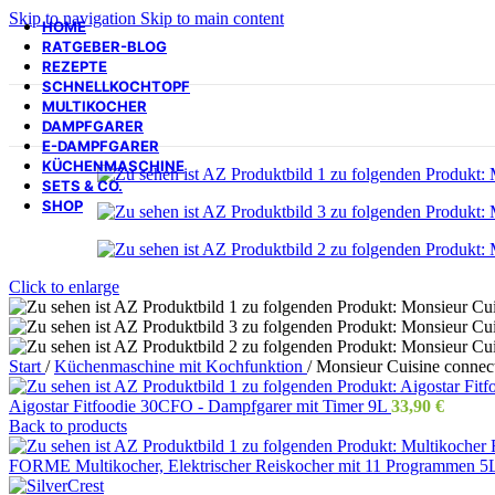
Skip to navigation
Skip to main content
HOME
RATGEBER-BLOG
REZEPTE
SCHNELLKOCHTOPF
MULTIKOCHER
DAMPFGARER
E-DAMPFGARER
KÜCHENMASCHINE
SETS & CO.
SHOP
Click to enlarge
Start
/
Küchenmaschine mit Kochfunktion
/
Monsieur Cuisine connect
Aigostar Fitfoodie 30CFO - Dampfgarer mit Timer 9L
33,90
€
Back to products
FORME Multikocher, Elektrischer Reiskocher mit 11 Programmen