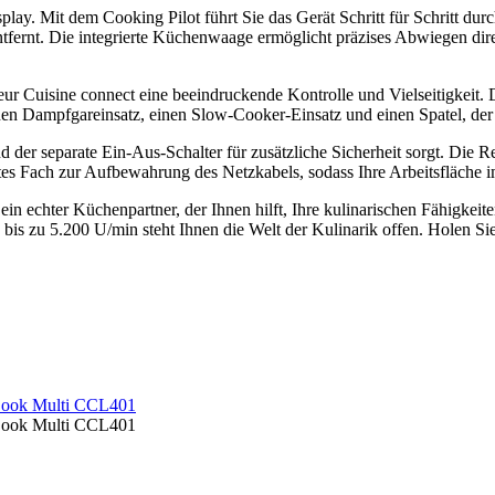
isplay. Mit dem Cooking Pilot führt Sie das Gerät Schritt für Schrit
fernt. Die integrierte Küchenwaage ermöglicht präzises Abwiegen direk
r Cuisine connect eine beeindruckende Kontrolle und Vielseitigkeit. Di
en Dampfgareinsatz, einen Slow-Cooker-Einsatz und einen Spatel, der p
 der separate Ein-Aus-Schalter für zusätzliche Sicherheit sorgt. Die R
rtes Fach zur Aufbewahrung des Netzkabels, sodass Ihre Arbeitsfläche 
in echter Küchenpartner, der Ihnen hilft, Ihre kulinarischen Fähigkeit
is zu 5.200 U/min steht Ihnen die Welt der Kulinarik offen. Holen Sie 