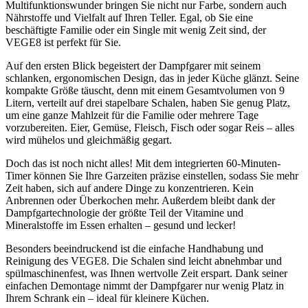
Multifunktionswunder bringen Sie nicht nur Farbe, sondern auch
Nährstoffe und Vielfalt auf Ihren Teller. Egal, ob Sie eine
beschäftigte Familie oder ein Single mit wenig Zeit sind, der
VEGE8 ist perfekt für Sie.
Auf den ersten Blick begeistert der Dampfgarer mit seinem
schlanken, ergonomischen Design, das in jeder Küche glänzt. Seine
kompakte Größe täuscht, denn mit einem Gesamtvolumen von 9
Litern, verteilt auf drei stapelbare Schalen, haben Sie genug Platz,
um eine ganze Mahlzeit für die Familie oder mehrere Tage
vorzubereiten. Eier, Gemüse, Fleisch, Fisch oder sogar Reis – alles
wird mühelos und gleichmäßig gegart.
Doch das ist noch nicht alles! Mit dem integrierten 60-Minuten-
Timer können Sie Ihre Garzeiten präzise einstellen, sodass Sie mehr
Zeit haben, sich auf andere Dinge zu konzentrieren. Kein
Anbrennen oder Überkochen mehr. Außerdem bleibt dank der
Dampfgartechnologie der größte Teil der Vitamine und
Mineralstoffe im Essen erhalten – gesund und lecker!
Besonders beeindruckend ist die einfache Handhabung und
Reinigung des VEGE8. Die Schalen sind leicht abnehmbar und
spülmaschinenfest, was Ihnen wertvolle Zeit erspart. Dank seiner
einfachen Demontage nimmt der Dampfgarer nur wenig Platz in
Ihrem Schrank ein – ideal für kleinere Küchen.