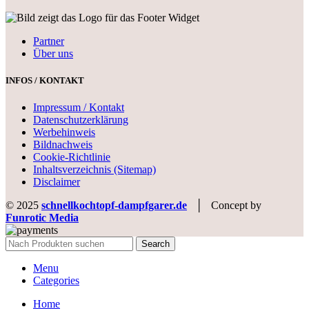
Partner
Über uns
INFOS / KONTAKT
Impressum / Kontakt
Datenschutzerklärung
Werbehinweis
Bildnachweis
Cookie-Richtlinie
Inhaltsverzeichnis (Sitemap)
Disclaimer
© 2025
schnellkochtopf-dampfgarer.de
│ Concept by
Funrotic Media
Search
Menu
Categories
Home