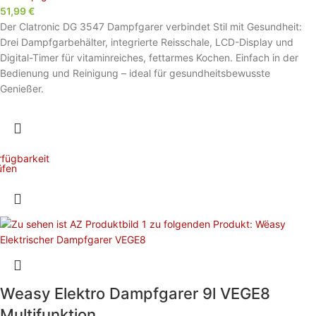
51,99
€
Der Clatronic DG 3547 Dampfgarer verbindet Stil mit Gesundheit:
Drei Dampfgarbehälter, integrierte Reisschale, LCD-Display und
Digital-Timer für vitaminreiches, fettarmes Kochen. Einfach in der
Bedienung und Reinigung – ideal für gesundheitsbewusste
Genießer.
rfügbarkeit
üfen
Weasy Elektro Dampfgarer 9l VEGE8
Multifunktion