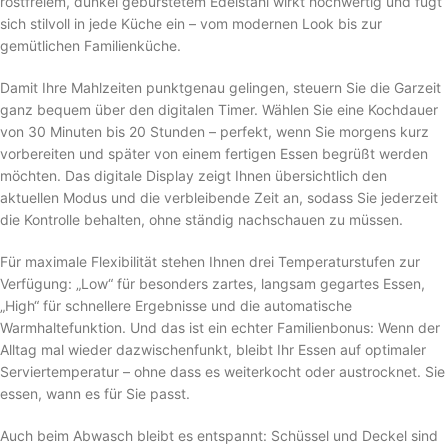
rostfreiem, dunkel gebürstetem Edelstahl wirkt hochwertig und fügt
sich stilvoll in jede Küche ein – vom modernen Look bis zur
gemütlichen Familienküche.
Damit Ihre Mahlzeiten punktgenau gelingen, steuern Sie die Garzeit
ganz bequem über den digitalen Timer. Wählen Sie eine Kochdauer
von 30 Minuten bis 20 Stunden – perfekt, wenn Sie morgens kurz
vorbereiten und später von einem fertigen Essen begrüßt werden
möchten. Das digitale Display zeigt Ihnen übersichtlich den
aktuellen Modus und die verbleibende Zeit an, sodass Sie jederzeit
die Kontrolle behalten, ohne ständig nachschauen zu müssen.
Für maximale Flexibilität stehen Ihnen drei Temperaturstufen zur
Verfügung: „Low“ für besonders zartes, langsam gegartes Essen,
„High“ für schnellere Ergebnisse und die automatische
Warmhaltefunktion. Und das ist ein echter Familienbonus: Wenn der
Alltag mal wieder dazwischenfunkt, bleibt Ihr Essen auf optimaler
Serviertemperatur – ohne dass es weiterkocht oder austrocknet. Sie
essen, wann es für Sie passt.
Auch beim Abwasch bleibt es entspannt: Schüssel und Deckel sind