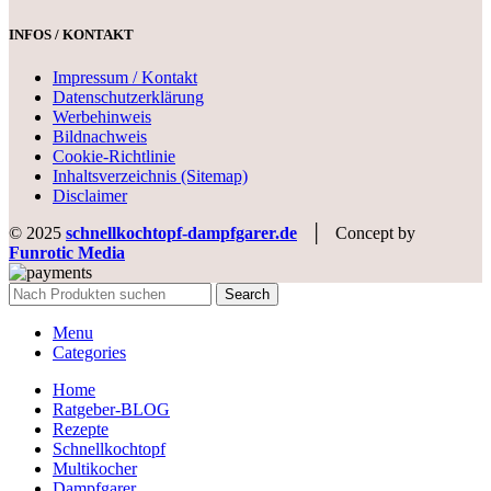
INFOS / KONTAKT
Impressum / Kontakt
Datenschutzerklärung
Werbehinweis
Bildnachweis
Cookie-Richtlinie
Inhaltsverzeichnis (Sitemap)
Disclaimer
© 2025
schnellkochtopf-dampfgarer.de
│ Concept by
Funrotic Media
Search
Menu
Categories
Home
Ratgeber-BLOG
Rezepte
Schnellkochtopf
Multikocher
Dampfgarer