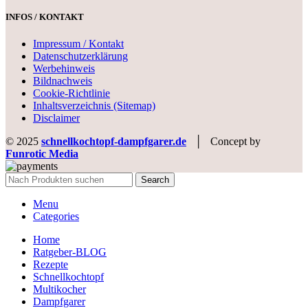
INFOS / KONTAKT
Impressum / Kontakt
Datenschutzerklärung
Werbehinweis
Bildnachweis
Cookie-Richtlinie
Inhaltsverzeichnis (Sitemap)
Disclaimer
© 2025
schnellkochtopf-dampfgarer.de
│ Concept by
Funrotic Media
Search
Menu
Categories
Home
Ratgeber-BLOG
Rezepte
Schnellkochtopf
Multikocher
Dampfgarer