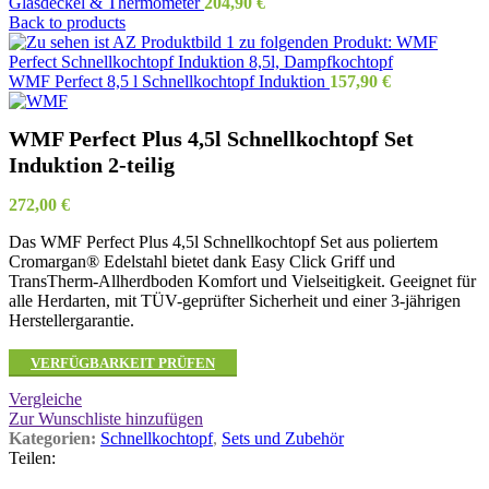
Glasdeckel & Thermometer
204,90
€
Back to products
WMF Perfect 8,5 l Schnellkochtopf Induktion
157,90
€
WMF Perfect Plus 4,5l Schnellkochtopf Set
Induktion 2-teilig
272,00
€
Das WMF Perfect Plus 4,5l Schnellkochtopf Set aus poliertem
Cromargan® Edelstahl bietet dank Easy Click Griff und
TransTherm-Allherdboden Komfort und Vielseitigkeit. Geeignet für
alle Herdarten, mit TÜV-geprüfter Sicherheit und einer 3-jährigen
Herstellergarantie.
VERFÜGBARKEIT PRÜFEN
Vergleiche
Zur Wunschliste hinzufügen
Kategorien:
Schnellkochtopf
,
Sets und Zubehör
Teilen: