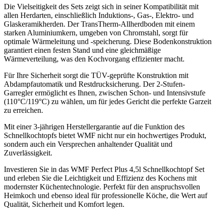
Die Vielseitigkeit des Sets zeigt sich in seiner Kompatibilität mit
allen Herdarten, einschließlich Induktions-, Gas-, Elektro- und
Glaskeramikherden. Der TransTherm-Allherdboden mit einem
starken Aluminiumkern, umgeben von Chromstahl, sorgt für
optimale Wärmeleitung und -speicherung. Diese Bodenkonstruktion
garantiert einen festen Stand und eine gleichmäßige
Wärmeverteilung, was den Kochvorgang effizienter macht.
Für Ihre Sicherheit sorgt die TÜV-geprüfte Konstruktion mit
Abdampfautomatik und Restdrucksicherung. Der 2-Stufen-
Garregler ermöglicht es Ihnen, zwischen Schon- und Intensivstufe
(110°C/119°C) zu wählen, um für jedes Gericht die perfekte Garzeit
zu erreichen.
Mit einer 3-jährigen Herstellergarantie auf die Funktion des
Schnellkochtopfs bietet WMF nicht nur ein hochwertiges Produkt,
sondern auch ein Versprechen anhaltender Qualität und
Zuverlässigkeit.
Investieren Sie in das WMF Perfect Plus 4,5l Schnellkochtopf Set
und erleben Sie die Leichtigkeit und Effizienz des Kochens mit
modernster Küchentechnologie. Perfekt für den anspruchsvollen
Heimkoch und ebenso ideal für professionelle Köche, die Wert auf
Qualität, Sicherheit und Komfort legen.