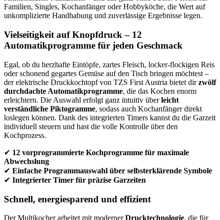
Familien, Singles, Kochanfänger oder Hobbyköche, die Wert auf
unkomplizierte Handhabung und zuverlässige Ergebnisse legen.
Vielseitigkeit auf Knopfdruck – 12
Automatikprogramme für jeden Geschmack
Egal, ob du herzhafte Eintöpfe, zartes Fleisch, locker-flockigen Reis
oder schonend gegartes Gemüse auf den Tisch bringen möchtest –
der elektrische Druckkochtopf von TZS First Austria bietet dir
zwölf
durchdachte Automatikprogramme
, die das Kochen enorm
erleichtern. Die Auswahl erfolgt ganz intuitiv über
leicht
verständliche Piktogramme
, sodass auch Kochanfänger direkt
loslegen können. Dank des integrierten Timers kannst du die Garzeit
individuell steuern und hast die volle Kontrolle über den
Kochprozess.
✔
12 vorprogrammierte Kochprogramme für maximale
Abwechslung
✔
Einfache Programmauswahl über selbsterklärende Symbole
✔
Integrierter Timer für präzise Garzeiten
Schnell, energiesparend und effizient
Der Multikocher arbeitet mit moderner
Drucktechnologie
, die für