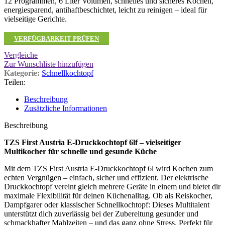
12 Programmen, 6 Liter Volumen, schnelles und sicheres Kochen,
energiesparend, antihaftbeschichtet, leicht zu reinigen – ideal für
vielseitige Gerichte.
VERFÜGBARKEIT PRÜFEN
Vergleiche
Zur Wunschliste hinzufügen
Kategorie:
Schnellkochtopf
Teilen:
Beschreibung
Zusätzliche Informationen
Beschreibung
TZS First Austria E-Druckkochtopf 6lf – vielseitiger
Multikocher für schnelle und gesunde Küche
Mit dem TZS First Austria E-Druckkochtopf 6l
wird Kochen zum
echten Vergnügen – einfach, sicher und effizient. Der elektrische
Druckkochtopf vereint gleich mehrere Geräte in einem und bietet dir
maximale Flexibilität für deinen Küchenalltag. Ob als Reiskocher,
Dampfgarer oder klassischer Schnellkochtopf: Dieses Multitalent
unterstützt dich zuverlässig bei der Zubereitung gesunder und
schmackhafter Mahlzeiten – und das ganz ohne Stress. Perfekt für