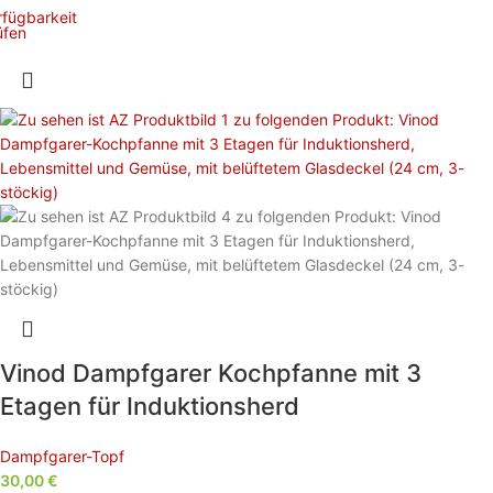
rfügbarkeit
üfen
Vinod Dampfgarer Kochpfanne mit 3
Etagen für Induktionsherd
Dampfgarer-Topf
30,00
€