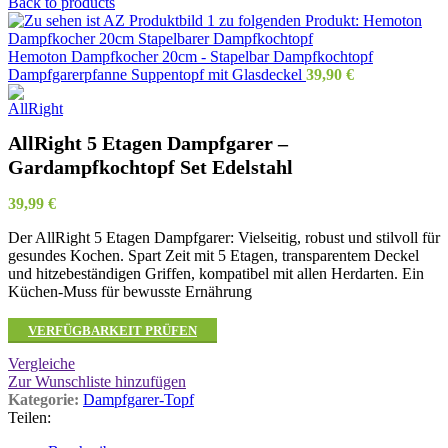
Back to products
Hemoton Dampfkocher 20cm - Stapelbar Dampfkochtopf
Dampfgarerpfanne Suppentopf mit Glasdeckel
39,90
€
AllRight 5 Etagen Dampfgarer –
Gardampfkochtopf Set Edelstahl
39,99
€
Der AllRight 5 Etagen Dampfgarer: Vielseitig, robust und stilvoll für
gesundes Kochen. Spart Zeit mit 5 Etagen, transparentem Deckel
und hitzebeständigen Griffen, kompatibel mit allen Herdarten. Ein
Küchen-Muss für bewusste Ernährung
VERFÜGBARKEIT PRÜFEN
Vergleiche
Zur Wunschliste hinzufügen
Kategorie:
Dampfgarer-Topf
Teilen: