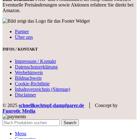
Eventuelle Preisänderungen sowie Aktionen erfahren Sie direkt bei
Amazon.
Partner
Über uns
INFOS / KONTAKT
Impressum / Kontakt
Datenschutzerklärung
Werbehinweis
Bildnachweis
Cookie-Richtlinie
Inhaltsverzeichnis (Sitemap)
Disclaimer
© 2025
schnellkochtopf-dampfgarer.de
│ Concept by
Funrotic Media
Search
Menu